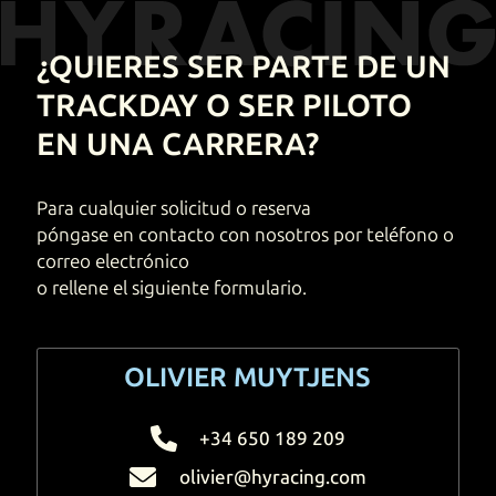
¿QUIERES SER
PARTE DE UN
EN
DE
FR
ES
TRACKDAY
O SER PILOTO
EN UNA CARRERA?
Para cualquier solicitud o reserva
póngase en contacto con nosotros por teléfono o
correo electrónico
o rellene el siguiente formulario.
OLIVIER
MUYTJENS
+34 650 189 209
olivier@hyracing.com